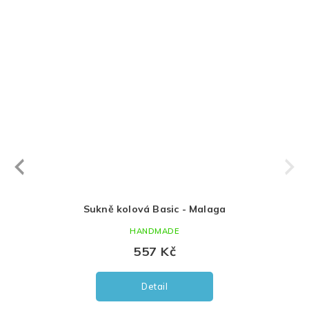
Next
revious
ky
Sukně kolová Basic - Malaga
HANDMADE
557 Kč
Detail