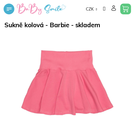
Přejít
CZK
na
obsah
Sukně kolová - Barbie - skladem