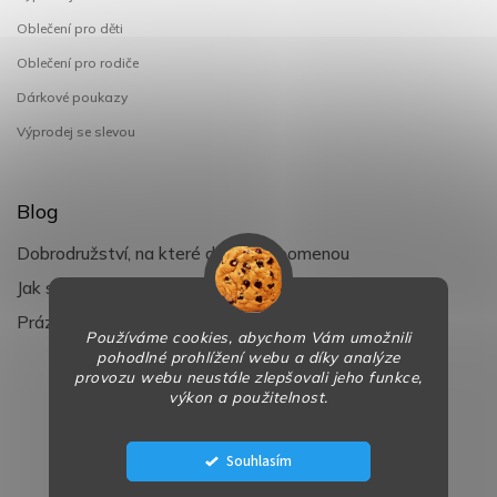
Oblečení pro děti
Oblečení pro rodiče
Dárkové poukazy
Výprodej se slevou
Blog
Dobrodružství, na které děti nezapomenou
Jak si užít léto s dětmi naplno
Prázdniny klepou na dveře
Používáme cookies, abychom Vám umožnili
pohodlné prohlížení webu a díky analýze
provozu webu neustále zlepšovali jeho funkce,
výkon a použitelnost.
Copyright 2026
BaBy-smile.cz
. Všechna práva vyhrazena.
Design
Shoptak.cz
| Platforma
Shoptet
Souhlasím