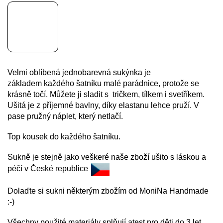
Velmi oblíbená jednobarevná sukýnka je
základem každého
šatníku malé parádnice, protože se
krásně točí. Můžete ji sladit s tričkem, tílkem i svetříkem.
Ušitá je z příjemné bavlny, díky elastanu lehce pruží. V
pase pružný náplet, který netlačí.
Top kousek do každého šatníku.
Sukně je stejně jako veškeré naše zboží ušito s láskou a
péčí v České republice
Dolaďte si sukni některým zbožím od MoniNa Handmade
:-)
Všechny použité materiály splňují atest pro děti do 3 let.