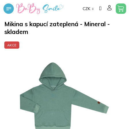
Přejít
CZK
na
obsah
Mikina s kapucí zateplená - Mineral -
skladem
AKCE