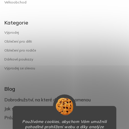
Velkoobchod
Kategorie
Výprodej
Oblečení pro děti
Oblečení pro rodiče
Dárkové poukazy
Výprodej se slevou
Blog
Dobrodružství, na které děti nezapomenou
Jak si užít léto s dětmi naplno
Prázdniny klepou na dveře
Používáme cookies, abychom Vám umožnili
pohodlné prohlížení webu a díky analýze