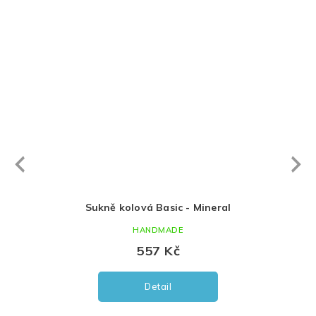
Next
revious
Sukně kolová Basic - Mineral
D
HANDMADE
557 Kč
Detail