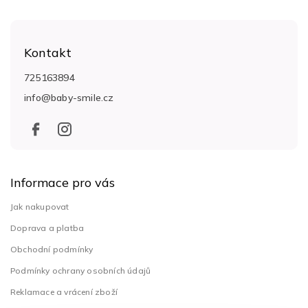
Z
á
Kontakt
p
a
725163894
t
info
@
baby-smile.cz
í
Informace pro vás
Jak nakupovat
Doprava a platba
Obchodní podmínky
Podmínky ochrany osobních údajů
Reklamace a vrácení zboží