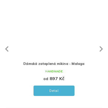
Next
revious
Dámská zateplená mikina - Malaga
Dámské zateplen
HANDMADE
HAN
897 Kč
7
od
od
Detail
D