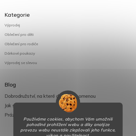
Kategorie
Výprodej
Oblečení pro děti
Oblečení pro rodiče
Dárkové poukazy
Výprodej se slevou
Blog
Dobrodružství, na které děti nezapomenou
Jak si užít léto s dětmi naplno
Prázdniny klepou na dveře
Používáme cookies, abychom Vám umožnili
pohodlné prohlížení webu a díky analýze
provozu webu neustále zlepšovali jeho funkce,
výkon a použitelnost.
Copyright 2026
BaBy-smile.cz
. Všechna práva vyhrazena.