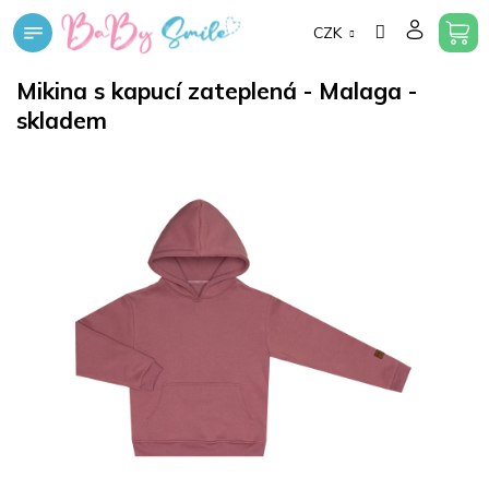
Přejít
CZK
na
obsah
Mikina s kapucí zateplená - Malaga -
skladem