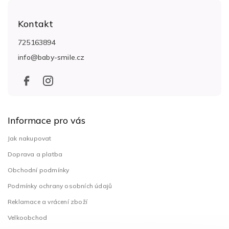
Z
á
Kontakt
p
a
725163894
t
info
@
baby-smile.cz
í
Informace pro vás
Jak nakupovat
Doprava a platba
Obchodní podmínky
Podmínky ochrany osobních údajů
Reklamace a vrácení zboží
Velkoobchod