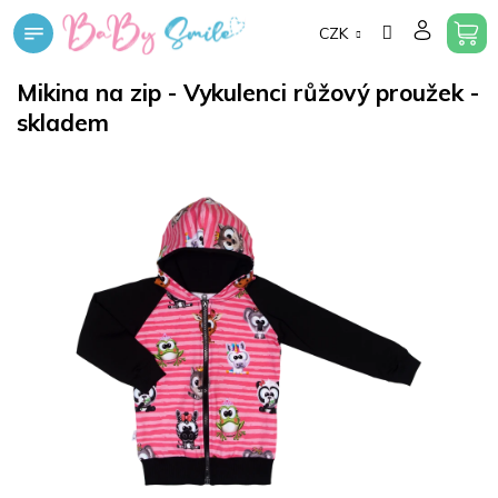
Přejít
CZK
na
obsah
Mikina na zip - Vykulenci růžový proužek -
skladem