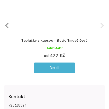
Next
revious
sie
Tepláčky s kapsou - Basic Tmavě šedá
HANDMADE
477 Kč
od
Detail
Z
á
Kontakt
p
a
725163894
t