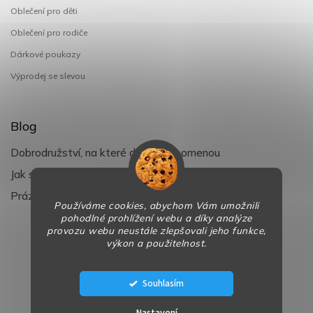
Oblečení pro děti
Oblečení pro rodiče
Dárkové poukazy
Výprodej se slevou
Blog
Dobrodružství, na které děti nezapomenou
Jak si užít léto s dětmi naplno
Prázdniny klepou na dveře
Používáme cookies, abychom Vám umožnili
pohodlné prohlížení webu a díky analýze
provozu webu neustále zlepšovali jeho funkce,
výkon a použitelnost.
Copyright 2026
BaBy-smile.cz
. Všechna práva vyhrazena.
Design
Shoptak.cz
| Platforma
Shoptet
Souhlasím