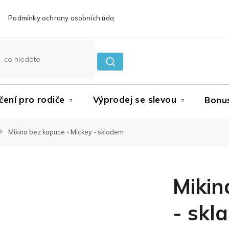
Podmínky ochrany osobních údajů
Reklamace a vrácení zboží
čení pro rodiče
Výprodej se slevou
Bonu
Mikina bez kapuce - Mickey - skladem
Mikin
- skl