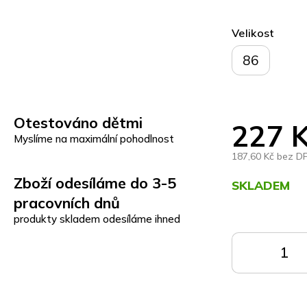
Velikost
86
Otestováno dětmi
227 
Myslíme na maximální pohodlnost
187,60 Kč bez D
Zboží odesíláme do 3-5
SKLADEM
pracovních dnů
Měrná
produkty skladem odesíláme ihned
cena:
DO
KOŠÍKU
K