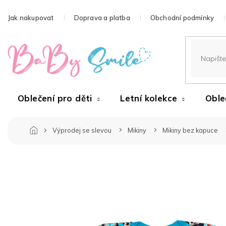
Přejít
na
Jak nakupovat
Doprava a platba
Obchodní podmínky
obsah
Oblečení pro děti
Letní kolekce
Oble
Výprodej se slevou
Mikiny
Mikiny bez kapuce