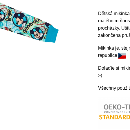
Dětská mikink
malého mrňouska
procházky. Ušitá
zakončena pruž
Mikinka je, ste
republice
Dolaďte si mik
:-)
Všechny použité 