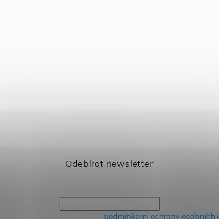
Odebírat newsletter
il a my vám budeme zasílat informace o nových produktech 
nutím na tlačítko souhlasíte s
podmínkami ochrany osobních 