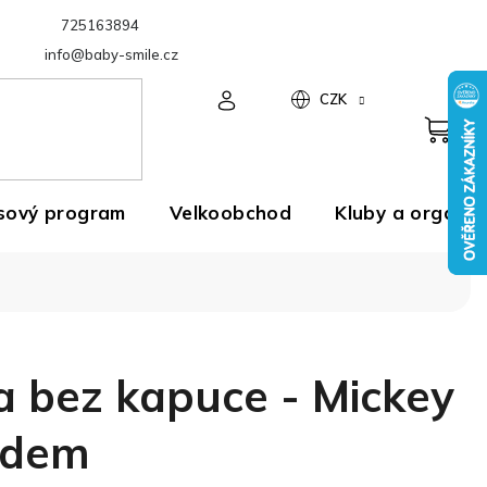
725163894
Velkoobchod
info@baby-smile.cz
CZK
sový program
Velkoobchod
Kluby a organiz
a bez kapuce - Mickey
adem