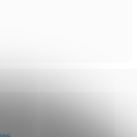
na našem e-shopu.
údajů