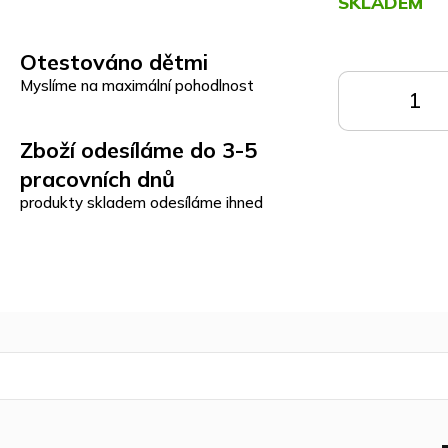
SKLADEM
Měrná
Otestováno dětmi
cena:
Myslíme na maximální pohodlnost
DO
KOŠÍKU
K
Zboží odesíláme do 3-5
pracovních dnů
produkty skladem odesíláme ihned