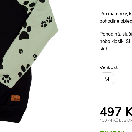
Pro maminky, kte
pohodlné obleče
Pohodlná, sluši
nebo klasik. Sl
střih.
Velikost
M
497 
410,74 Kč bez D