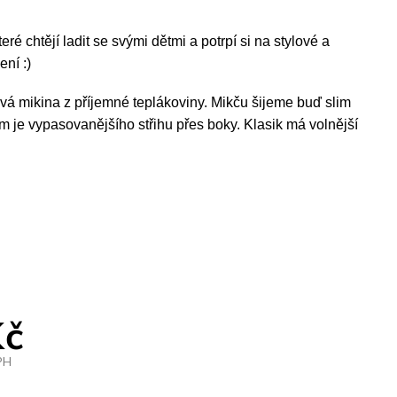
ré chtějí ladit se svými dětmi a potrpí si na stylové a
ní :)
vá mikina z příjemné teplákoviny. Mikču šijeme buď slim
im je vypasovanějšího střihu přes boky. Klasik má volnější
Kč
PH