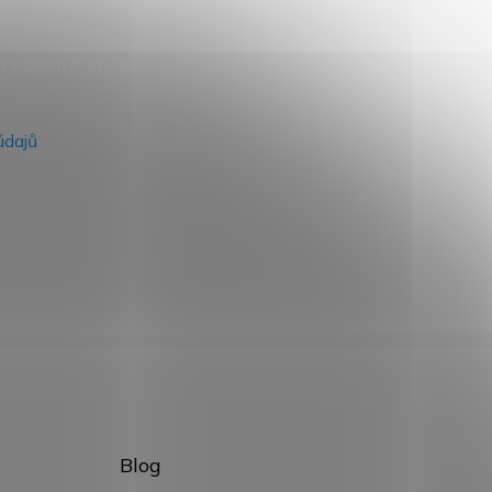
na našem e-shopu.
údajů
Blog