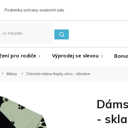
Podmínky ochrany osobních údajů
Reklamace a vrácení zboží
čení pro rodiče
Výprodej se slevou
Bonu
Mikiny
Dámská mikina tlapky oliva - skladem
Dámsk
- skl