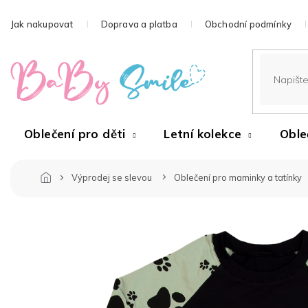
Přejít
na
Jak nakupovat
Doprava a platba
Obchodní podmínky
obsah
Oblečení pro děti
Letní kolekce
Oble
Výprodej se slevou
Oblečení pro maminky a tatínky