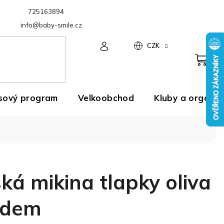
725163894
Velkoobchod
info@baby-smile.cz
CZK
sový program
Velkoobchod
Kluby a organiz
á mikina tlapky oliva
adem