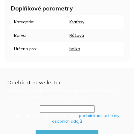
Doplňkové parametry
Kategorie
:
Kraťasy
Barva
:
Růžová
Určeno pro
:
holka
Odebírat newsletter
Vložte svůj e-mail a my vám budeme zasílat informace o
nových produktech na našem e-shopu.
Kliknutím na tlačítko souhlasíte s
podmínkami ochrany
osobních údajů