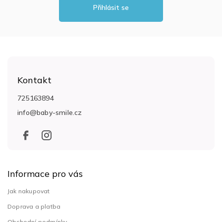
Přihlásit se
Z
á
Kontakt
p
a
725163894
t
info
@
baby-smile.cz
í
Informace pro vás
Jak nakupovat
Doprava a platba
Obchodní podmínky