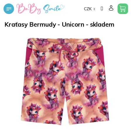
Přejít
CZK
na
obsah
Kraťasy Bermudy - Unicorn - skladem