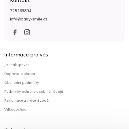
Kontakt
p
a
725163894
t
info
@
baby-smile.cz
í
Informace pro vás
Jak nakupovat
Doprava a platba
Obchodní podmínky
Podmínky ochrany osobních údajů
Reklamace a vrácení zboží
Velkoobchod