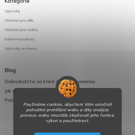
Kategorie
Výprodej
Oblečení pro děti
Oblečení pro rodiče
Dárkové poukazy
Výprodej se slevou
Blog
Dobrodružství, na které děti nezapomenou
Jak si užít léto s dětmi naplno
Prázdniny klepou na dveře
Používáme cookies, abychom Vám umožnili
pohodlné prohlížení webu a díky analýze
provozu webu neustále zlepšovali jeho funkce,
výkon a použitelnost.
Copyright 2026
BaBy-smile.cz
. Všechna práva vyhrazena.
Design
Shoptak.cz
| Platforma
Shoptet