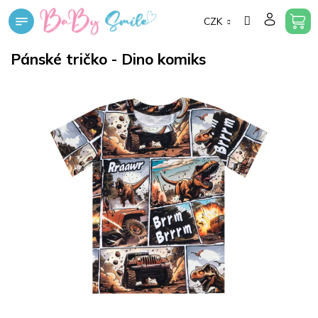
Přejít
CZK
na
obsah
Pánské tričko - Dino komiks