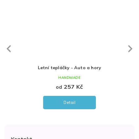
Next
revious
nu
Letní tepláčky - Auto a hory
HANDMADE
257 Kč
od
Detail
Z
á