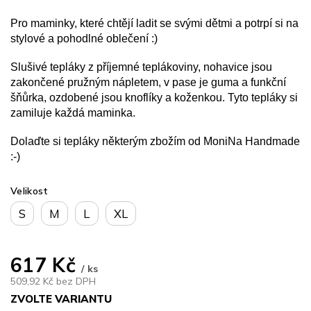
Pro maminky, které chtějí ladit se svými dětmi a potrpí si na
stylové a pohodlné oblečení :)
Slušivé tepláky z příjemné teplákoviny, nohavice jsou
zakončené pružným nápletem, v pase je guma a funkční
šňůrka, ozdobené jsou knoflíky a koženkou. Tyto tepláky si
zamiluje každá maminka.
Dolaďte si tepláky některým zbožím od MoniNa Handmade
:-)
Velikost
S
M
L
XL
617 Kč
/ ks
509,92 Kč bez DPH
ZVOLTE VARIANTU