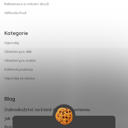
Reklamace a vrácení zboží
Velkoobchod
Kategorie
Výprodej
Oblečení pro děti
Oblečení pro rodiče
Dárkové poukazy
Výprodej se slevou
Blog
Dobrodružství, na které děti nezapomenou
Jak si užít léto s dětmi naplno
Prázdniny klepou na dveře