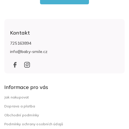
Z
á
Kontakt
p
a
725163894
t
info
@
baby-smile.cz
í
Informace pro vás
Jak nakupovat
Doprava a platba
Obchodní podmínky
Podmínky ochrany osobních údajů