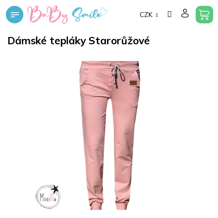
Přejít
CZK
na
obsah
Dámské tepláky Starorůžové