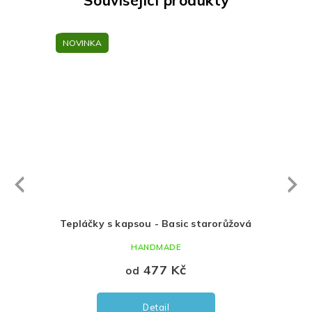
NOVINKA
Next
revious
žová
Tepláčky s kapsou - Basic starorůžová
P
HANDMADE
477 Kč
od
Detail