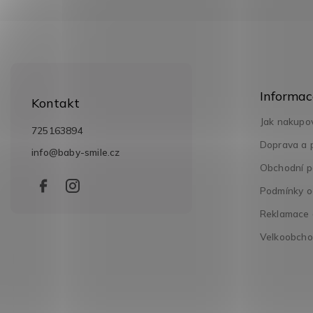
Z
á
Informac
p
Kontakt
a
Jak nakupo
t
725163894
í
Doprava a 
info
@
baby-smile.cz
Obchodní p
Podmínky o
Reklamace a
Velkoobch