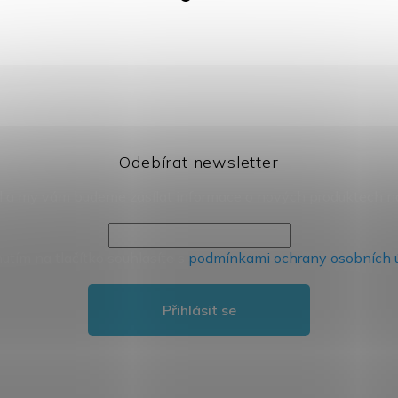
Odebírat newsletter
il a my vám budeme zasílat informace o nových produktech 
nutím na tlačítko souhlasíte s
podmínkami ochrany osobních 
Přihlásit se