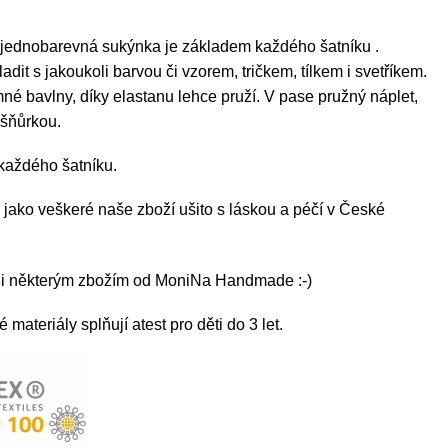
 jednobarevná sukýnka je základem každého
šatníku .
sladit s jakoukoli barvou či vzorem, tričkem, tílkem i svetříkem.
emné bavlny, díky elastanu lehce pruží. V pase pružný náplet,
 šňůrkou.
každého šatníku.
 jako veškeré naše zboží ušito s láskou a péčí v České
ni některým zbožím od MoniNa Handmade :-)
materiály splňují atest pro děti do 3 let.