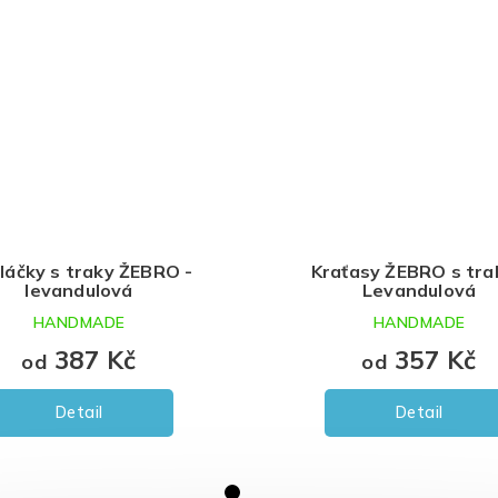
ky ŽEBRO -
Kraťasy ŽEBRO s traky -
ová
Levandulová
DE
HANDMADE
 Kč
357 Kč
od
Detail