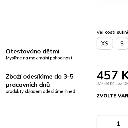
Velikosti sukn
XS
S
Otestováno dětmi
Myslíme na maximální pohodlnost
457 
Zboží odesíláme do 3-5
pracovních dnů
377,69 Kč bez D
produkty skladem odesíláme ihned
ZVOLTE VA
Měrná
cena:
DO
KOŠÍKU
K