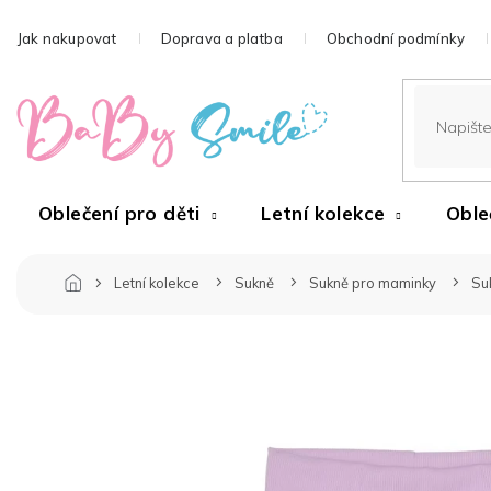
Přejít
na
Jak nakupovat
Doprava a platba
Obchodní podmínky
obsah
Oblečení pro děti
Letní kolekce
Oble
Letní kolekce
Sukně
Sukně pro maminky
Su