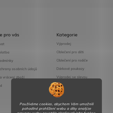
Přeskočit
e pro vás
Kategorie
kategorie
Výprodej
vat
Oblečení pro děti
platba
Oblečení pro rodiče
odmínky
Dárkové poukazy
chrany osobních údajů
Výprodej se slevou
 vrácení zboží
od
Používáme cookies, abychom Vám umožnili
pohodlné prohlížení webu a díky analýze
provozu webu neustále zlepšovali jeho funkce,