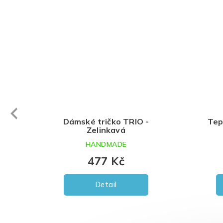
evious
Dámské tričko TRIO -
Tepláčky s tra
Zelinkavá
levandul
HANDMADE
HANDMA
477 Kč
387
od
Detail
Detail