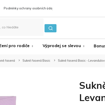
Podmínky ochrany osobních údajů
Reklamace a vrácení zboží
čení pro rodiče
Výprodej se slevou
Bonu
kně řasená
Sukně řasená Basic
Sukně řasená Basic - Levandulo
Sukně
Leva