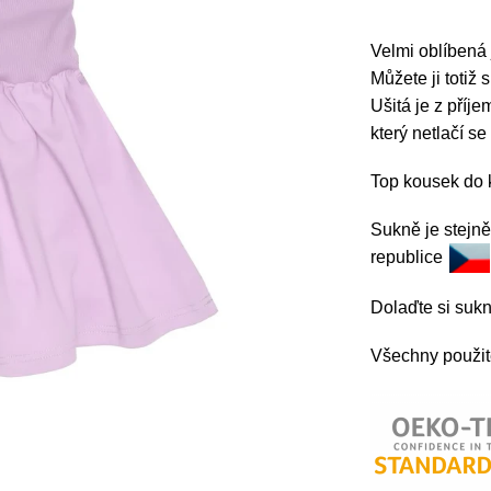
Velmi oblíbená
Můžete ji totiž 
Ušitá je z příj
který netlačí se
Top kousek do 
Sukně je stejně
republice
Dolaďte si suk
Všechny použité 