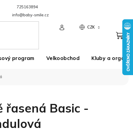
725163894
Velkoobchod
info@baby-smile.cz
CZK
sový program
Velkoobchod
Kluby a organiz
vá
 řasená Basic -
ndulová