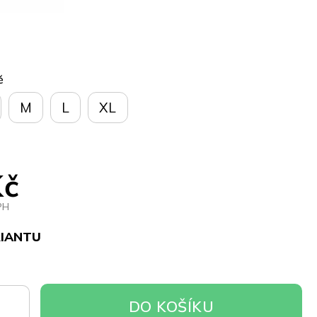
ě
M
L
XL
Kč
PH
RIANTU
DO
DO KOŠÍKU
OŠÍKU