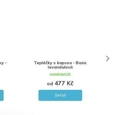
Next
Tepláčky s kapsou - Basic
Tepláková sou
levandulová
Levan
HANDMADE
HAND
477 Kč
79
od
od
Detail
Det