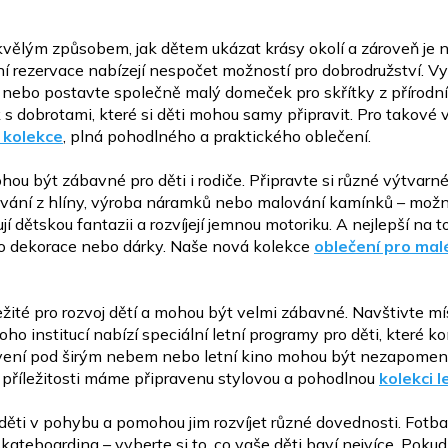
skvělým způsobem, jak dětem ukázat krásy okolí a zároveň je
n
ní rezervace nabízejí nespočet možností pro
dobrodružství. Vy
dy, nebo postavte společně
malý domeček pro skřítky z přírodní
 s dobrotami,
které si děti mohou samy připravit. Pro takové 
 kolekce
, plná pohodlného a praktického oblečení.
hou být zábavné pro děti i rodiče. Připravte si různé výtvarn
ování z hlíny, výroba náramků nebo
malování kamínků – možno
ují dětskou
fantazii a rozvíjejí jemnou motoriku. A nejlepší na t
ko dekorace nebo dárky. Naše nová kolekce
oblečení pro
mal
ležité pro rozvoj dětí a mohou být velmi zábavné. Navštivte
mí
o institucí nabízí speciální letní
programy pro děti, které ko
vení pod širým
nebem nebo letní kino mohou být nezapomen
 příležitosti máme připravenu stylovou a pohodlnou
kolekci l
 děti v pohybu a pomohou jim rozvíjet různé dovednosti. Fotba
kateboarding – vyberte si to, co vaše děti baví
nejvíce. Poku