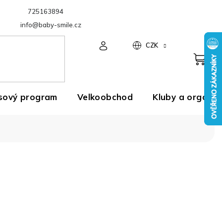
725163894
Velkoobchod
info@baby-smile.cz
CZK
sový program
Velkoobchod
Kluby a organiz