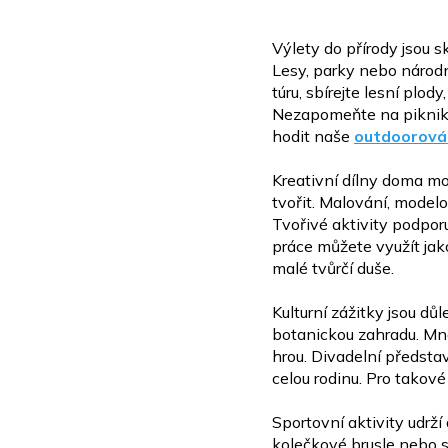
Výlety do přírody jsou 
Lesy, parky nebo národ
túru, sbírejte lesní plo
Nezapomeňte na piknik
hodit naše
outdoorová
Kreativní dílny doma mo
tvořit. Malování, model
Tvořivé aktivity podpor
práce
můžete využít ja
malé tvůrčí duše.
Kulturní zážitky jsou dů
botanickou zahradu. Mnoh
hrou. Divadelní předsta
celou rodinu. Pro
takové
Sportovní aktivity udrží
kolečkové brusle nebo s