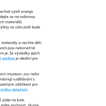
echat vybít energii.
dejte se na rodinnou
ch materiálů.
výlety se vám jistě bude
é
materiály a nechte děti
sti jsou nekonečné.
om je, že výsledky jejich
é umělce
je ideální pro
stní muzeum, zoo nebo
mbinují vzdělávání s
utelným zážitkem pro
etního oblečení
.
l,
jízda na kole,
d máte možnost, zkuste