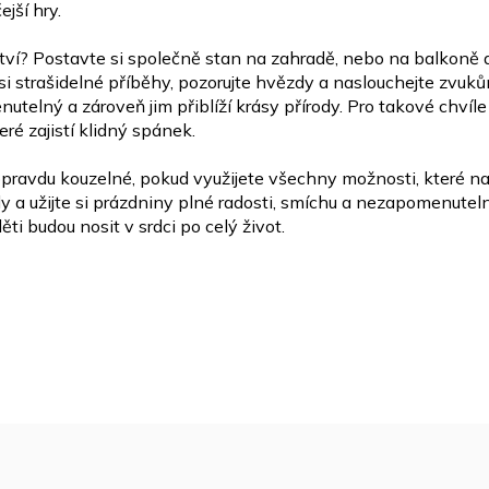
ejší hry.
tví? Postavte si společně stan na zahradě, nebo na balkoně
i strašidelné příběhy, pozorujte hvězdy a
naslouchejte zvuků
nutelný a zároveň jim
přiblíží krásy přírody. Pro takové chv
teré zajistí klidný spánek.
opravdu kouzelné, pokud využijete všechny možnosti, které
na
 a užijte si prázdniny plné radosti, smíchu a
nezapomenutelný
ěti budou nosit v srdci
po celý život.