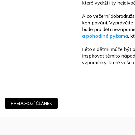
které
vydrží i ty nejdivoč
A co večerní dobrodružs
kempování. Vyprávějte s
bude pro děti nezapome
a pohodlné pyžama
, k
Léto s dětmi může být 
inspirovat těmito nápady
vzpomínky, které vaše d
PŘEDCHOZÍ ČLÁNEK