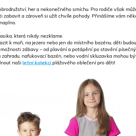
obrodružství, her a
nekonečného smíchu. Pro rodiče však může
ti
zabavit a zároveň si užít chvíle pohody. Přinášíme vám něk
 naplno.
lasika, která nikdy nezklame.
zit k moři,
na jezero nebo jen do místního bazénu, děti budo
é
možnosti zábavy – od plavání a potápění po stavění písečný
zahradu, nafukovací bazén, nebo vodní skluzavka mohou bý
dnout naši
letní kolekci
plážového
oblečení pro děti!