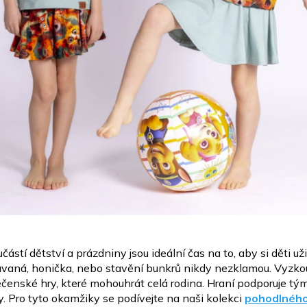
částí dětství a prázdniny jsou ideální čas na to, aby si děti už
ávaná, honička, nebo stavění bunkrů nikdy
nezklamou.
Vyzkou
čenské hry, které mohouhrát celá rodina.
Hraní podporuje tým
y.
Pro tyto okamžiky se podívejte na naši kolekci
pohodlného