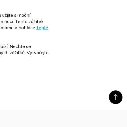
 a
užijte si noční
m noci. Tento zážitek
íle máme v nabídce
teplé
bízí. Nechte se
ch zážitků. Vytvářejte