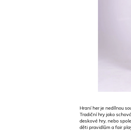
Hraní her je nedílnou sou
Tradiční hry jako schov
deskové hry, nebo spole
děti pravidlům a fair pla