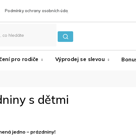
Podmínky ochrany osobních údajů
Reklamace a vrácení zboží
čení pro rodiče
Výprodej se slevou
Bonu
dniny s dětmi
mená jedno – prázdniny!