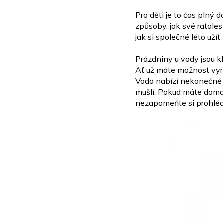
Pro děti je to čas plný d
způsoby, jak své ratoles
jak si
společné léto užít
Prázdniny u vody jsou k
Ať už máte možnost vyra
Voda nabízí nekonečn
mušlí.
Pokud máte doma 
nezapomeňte si prohlé