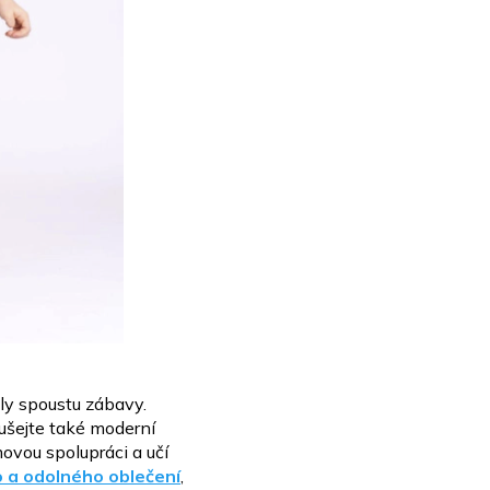
ily
spoustu zábavy.
šejte také moderní
ovou spolupráci a učí
 a odolného oblečení
,