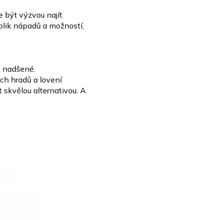
 být výzvou najít
olik nápadů a možností,
u nadšené.
ch hradů a lovení
t skvělou
alternativou. A