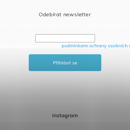
Odebírat newsletter
il a my vám budeme zasílat informace o nových produktech 
nutím na tlačítko souhlasíte s
podmínkami ochrany osobních 
Přihlásit se
Instagram